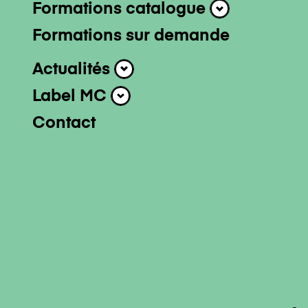
Professionnel-l
Formations catalogue
Formations cat
Formations sur demande
Actualités
Actualités
Label MC
Label MC
Contact