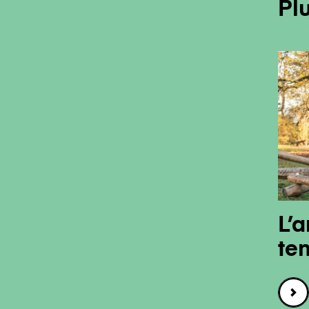
Pl
L’a
te