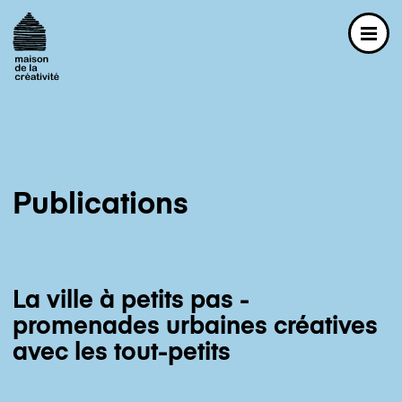
Navigation principale
La maison
La maison
Présentation
Missions et valeurs
Publications
La Fondation
L’équipe de la MC
Nous soutenir
La ville à petits pas -
promenades urbaines créatives
Partenaires
avec les tout-petits
Publications