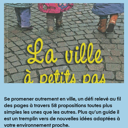
Aventures
Aventures
Artistes
Artistes
Familles
Familles
Professionnel-le-s
Professionnel-le-s
Formations catalogue
Formations catalogue
Formations sur demande
Actualités
Actualités
Label MC
Label MC
Contact
Se promener autrement en ville, un défi relevé au fil
Facebook
mdlc.instagram
des pages à travers 58 propositions toutes plus
simples les unes que les autres. Plus qu’un guide il
Newsletter
est un tremplin vers de nouvelles idées adaptées à
votre environnement proche.