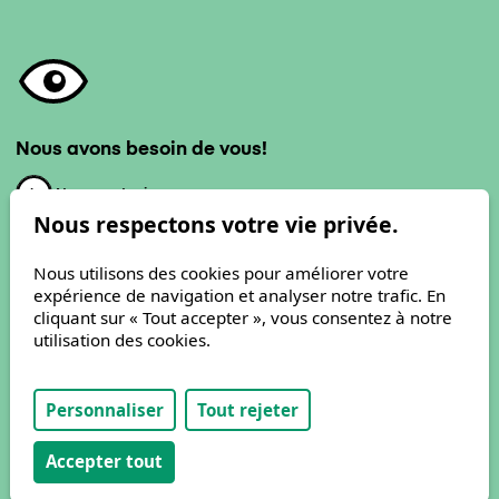
Nous avons besoin de vous!
Nous soutenir
Nous respectons votre vie privée.
Nous utilisons des cookies pour améliorer votre
expérience de navigation et analyser notre trafic. En
cliquant sur « Tout accepter », vous consentez à notre
Développé avec passion par
Antistatique
utilisation des cookies.
Copyright © 2026
Personnaliser
Tout rejeter
Accepter tout