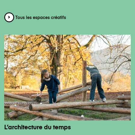
Actualités
Label MC
Label MC
Contact
Tous les espaces créatifs
Facebook
mdlc.instagram
Newsletter
L’architecture du temps