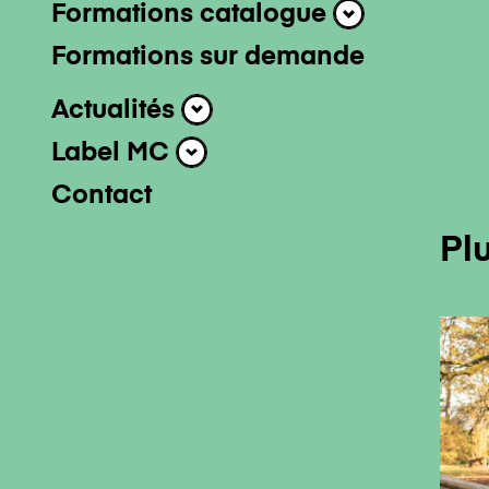
Professionnel-l
Formations catalogue
Formations cat
Formations sur demande
Actualités
Actualités
Label MC
Label MC
Contact
Pl