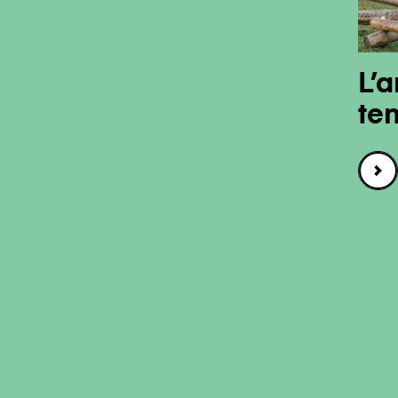
L’a
te