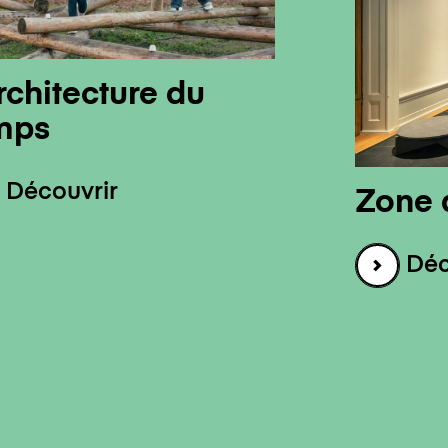
rchitecture du
mps
Découvrir
Zone 
Déc