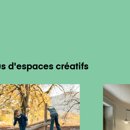
e-s
alogue
us d'espaces créatifs