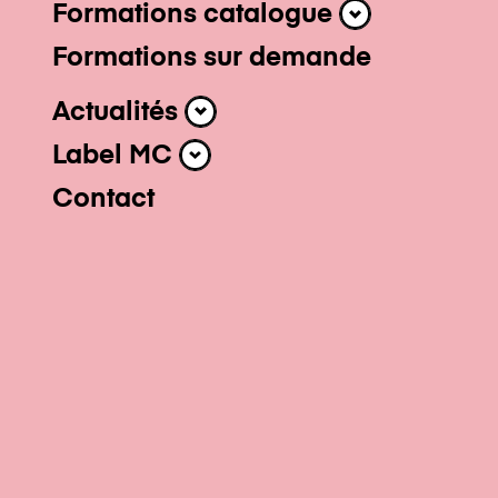
Professionnel-l
Formations catalogue
Formations cat
Formations sur demande
Actualités
Actualités
Label MC
Label MC
Contact