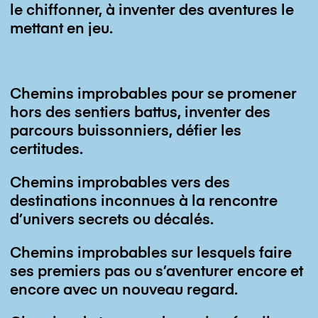
Actualités
Label MC
le chiffonner, à inventer des aventures le
Label MC
mettant en jeu.
Contact
Facebook
mdlc.instagram
Chemins improbables pour se promener
Newsletter
hors des sentiers battus, inventer des
parcours buissonniers, défier les
certitudes.
Chemins improbables vers des
destinations inconnues à la rencontre
d’univers secrets ou décalés.
Chemins improbables sur lesquels faire
ses premiers pas ou s’aventurer encore et
encore avec un nouveau regard.