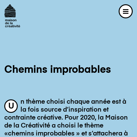
Navigation principale
La maison
La maison
Aventures
Aventures
Chemins improbables
Artistes
Artistes
Familles
Familles
Professionnel-le-s
n thème choisi chaque année est à
Professionnel-le-s
Formations catalogue
U
la fois source d’inspiration et
Formations catalogue
Formations sur demande
contrainte créative. Pour 2020, la Maison
de la Créativité a choisi le thème
Actualités
«chemins improbables » et s’attachera à