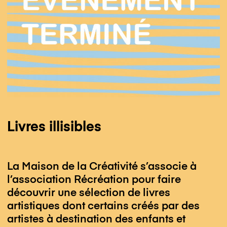
Actualités
Label MC
Label MC
Contact
Facebook
mdlc.instagram
Newsletter
Livres illisibles
La Maison de la Créativité s’associe à
l’association Récréation pour faire
découvrir une sélection de livres
artistiques dont certains créés par des
artistes à destination des enfants et